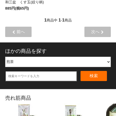
和三盆 くす玉(絞り柄)
885円(税65円)
1
1
1
商品中
-
商品
前へ
次へ
ほかの商品を探す
検索
売れ筋商品