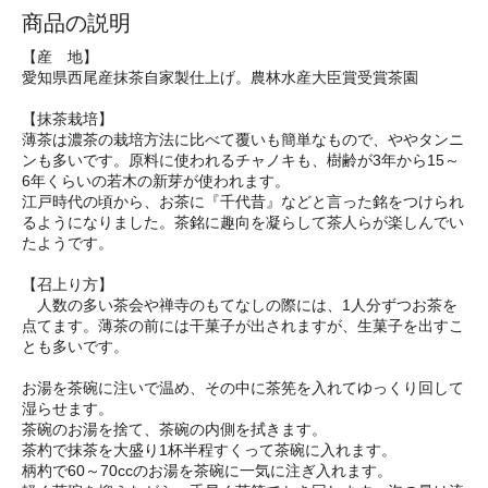
商品の説明
【産 地】
愛知県西尾産抹茶自家製仕上げ。農林水産大臣賞受賞茶園
【抹茶栽培】
薄茶は濃茶の栽培方法に比べて覆いも簡単なもので、ややタンニ
ンも多いです。原料に使われるチャノキも、樹齢が3年から15～
6年くらいの若木の新芽が使われます。
江戸時代の頃から、お茶に『千代昔』などと言った銘をつけられ
るようになりました。茶銘に趣向を凝らして茶人らが楽しんでい
たようです。
【召上り方】
人数の多い茶会や禅寺のもてなしの際には、1人分ずつお茶を
点てます。薄茶の前には干菓子が出されますが、生菓子を出すこ
とも多いです。
お湯を茶碗に注いで温め、その中に茶筅を入れてゆっくり回して
湿らせます。
茶碗のお湯を捨て、茶碗の内側を拭きます。
茶杓で抹茶を大盛り1杯半程すくって茶碗に入れます。
柄杓で60～70ccのお湯を茶碗に一気に注ぎ入れます。