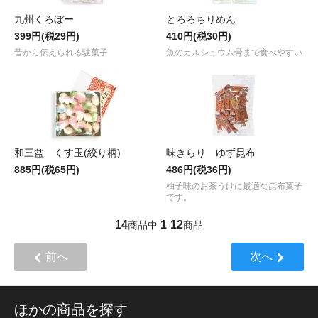
九州くろぼー
とろろちりめん
399円(税29円)
410円(税30円)
昔から伝えられる駄菓子
魚のカルシュウム骨まで食べやすい
和三盆 くす玉(絞り柄)
味きらり ゆず昆布
885円(税65円)
486円(税36円)
柚子味のお茶うけに最適な昆布菓子
です。
14
1
12
商品中
-
商品
前へ
次へ
ほかの商品を探す