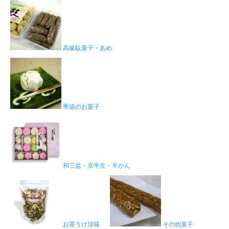
高級駄菓子・あめ
季節のお菓子
和三盆・京半生・羊かん
お茶うけ珍味
その他菓子