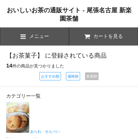
おいしいお茶の通販サイト - 尾張名古屋 新楽
園茶舗
メニュー
カートを見る
【お茶菓子】 に登録されている商品
14
件の商品が見つかりました
おすすめ順
価格順
新着順
カテゴリー一覧
あられ・せんべい