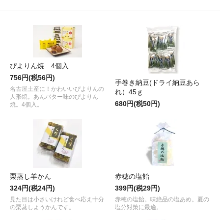
ぴよりん焼 4個入
756円(税56円)
手巻き納豆(ドライ納豆あら
名古屋土産に！かわいいぴよりんの
れ）45ｇ
人形焼。あんバター味のぴよりん
680円(税50円)
焼。4個入。
栗蒸し羊かん
赤穂の塩飴
324円(税24円)
399円(税29円)
見た目は小さいけれど食べ応え十分
赤穂の塩飴。味絶品の塩あめ。夏の
の栗蒸しようかんです。
塩分対策に最適。