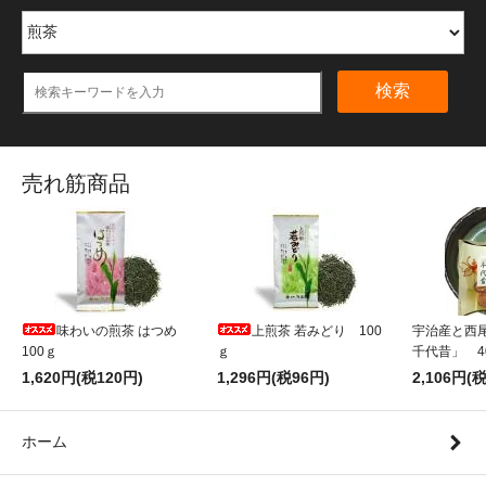
検索
売れ筋商品
味わいの煎茶 はつめ
上煎茶 若みどり 100
宇治産と西
100ｇ
ｇ
千代昔」 4
1,620円(税120円)
1,296円(税96円)
2,106円(
ホーム